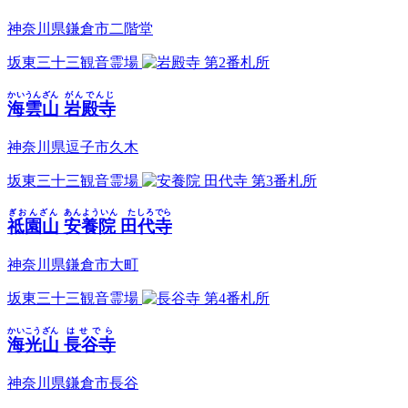
神奈川県鎌倉市二階堂
坂東三十三観音霊場
第2番札所
かいうんざん
がんでんじ
海雲山
岩殿寺
神奈川県逗子市久木
坂東三十三観音霊場
第3番札所
ぎおんざん
あんよういん たしろでら
祗園山
安養院 田代寺
神奈川県鎌倉市大町
坂東三十三観音霊場
第4番札所
かいこうざん
はせでら
海光山
長谷寺
神奈川県鎌倉市長谷