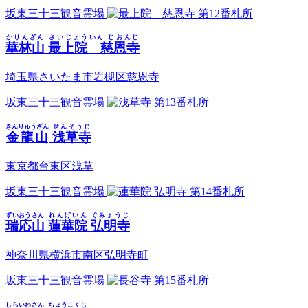
坂東三十三観音霊場
第12番札所
かりんざん
さいじょういん じおんじ
華林山
最上院 慈恩寺
埼玉県さいたま市岩槻区慈恩寺
坂東三十三観音霊場
第13番札所
きんりゅうざん
せんそうじ
金龍山
浅草寺
東京都台東区浅草
坂東三十三観音霊場
第14番札所
ずいおうさん
れんげいん ぐみょうじ
瑞応山
蓮華院 弘明寺
神奈川県横浜市南区弘明寺町
坂東三十三観音霊場
第15番札所
しらいわさん
ちょうこくじ