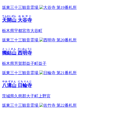
坂東三十三観音霊場
第19番札所
てんかいざん
おおやじ
天開山
大谷寺
栃木県宇都宮市大谷町
坂東三十三観音霊場
第20番札所
とっこさん
さいみょうじ
獨鈷山
西明寺
栃木県芳賀郡益子町益子
坂東三十三観音霊場
第21番札所
やみぞさん
にちりんじ
八溝山
日輪寺
茨城県久慈郡大子町上野宮
坂東三十三観音霊場
第22番札所