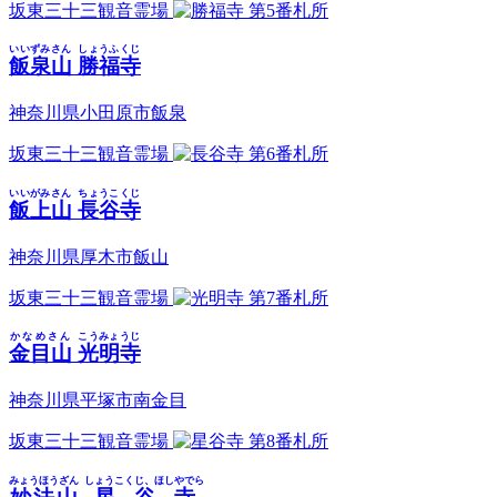
坂東三十三観音霊場
第5番札所
いいずみさん
しょうふくじ
飯泉山
勝福寺
神奈川県小田原市飯泉
坂東三十三観音霊場
第6番札所
いいがみさん
ちょうこくじ
飯上山
長谷寺
神奈川県厚木市飯山
坂東三十三観音霊場
第7番札所
かなめさん
こうみょうじ
金目山
光明寺
神奈川県平塚市南金目
坂東三十三観音霊場
第8番札所
みょうほうざん
しょうこくじ、ほしやでら