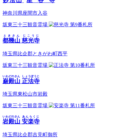
妙法山
星谷寺
神奈川県座間市入谷
坂東三十三観音霊場
第9番札所
ときさん
じこうじ
都幾山
慈光寺
埼玉県比企郡ときがわ町西平
坂東三十三観音霊場
第10番札所
いわどのさん
しょうぼうじ
巌殿山
正法寺
埼玉県東松山市岩殿
坂東三十三観音霊場
第11番札所
いわどのさん
あんらくじ
岩殿山
安楽寺
埼玉県比企郡吉見町御所