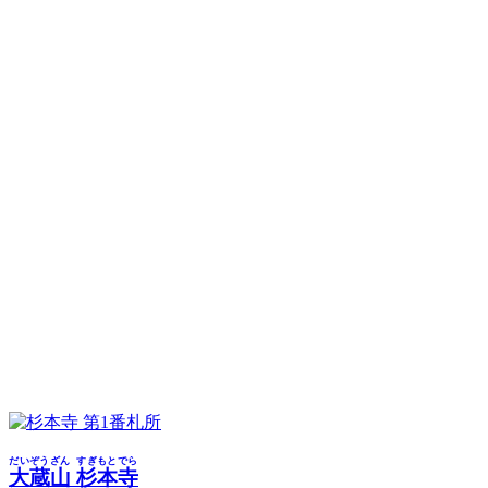
第1番札所
だいぞうざん
すぎもとでら
大蔵山
杉本寺