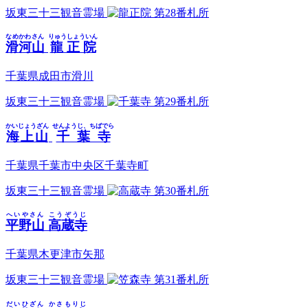
坂東三十三観音霊場
第28番札所
なめかわさん
りゅうしょういん
滑河山
龍正院
千葉県成田市滑川
坂東三十三観音霊場
第29番札所
かいじょうざん
せんようじ、ちばでら
海上山
千葉寺
千葉県千葉市中央区千葉寺町
坂東三十三観音霊場
第30番札所
へいやさん
こうぞうじ
平野山
高蔵寺
千葉県木更津市矢那
坂東三十三観音霊場
第31番札所
だいひざん
かさもりじ