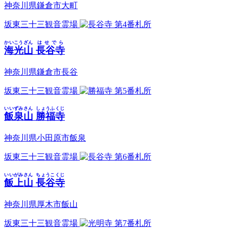
神奈川県鎌倉市大町
坂東三十三観音霊場
第4番札所
かいこうざん
はせでら
海光山
長谷寺
神奈川県鎌倉市長谷
坂東三十三観音霊場
第5番札所
いいずみさん
しょうふくじ
飯泉山
勝福寺
神奈川県小田原市飯泉
坂東三十三観音霊場
第6番札所
いいがみさん
ちょうこくじ
飯上山
長谷寺
神奈川県厚木市飯山
坂東三十三観音霊場
第7番札所