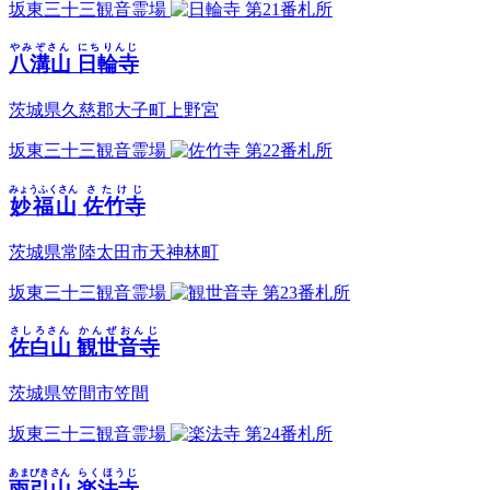
坂東三十三観音霊場
第21番札所
やみぞさん
にちりんじ
八溝山
日輪寺
茨城県久慈郡大子町上野宮
坂東三十三観音霊場
第22番札所
みょうふくさん
さたけじ
妙福山
佐竹寺
茨城県常陸太田市天神林町
坂東三十三観音霊場
第23番札所
さしろさん
かんぜおんじ
佐白山
観世音寺
茨城県笠間市笠間
坂東三十三観音霊場
第24番札所
あまびきさん
らくほうじ
雨引山
楽法寺