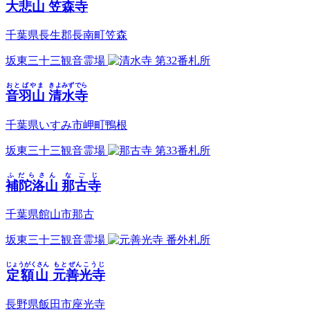
大悲山
笠森寺
千葉県長生郡長南町笠森
坂東三十三観音霊場
第32番札所
おとばやま
きよみずでら
音羽山
清水寺
千葉県いすみ市岬町鴨根
坂東三十三観音霊場
第33番札所
ふだらさん
なごじ
補陀洛山
那古寺
千葉県館山市那古
坂東三十三観音霊場
番外札所
じょうがくさん
もとぜんこうじ
定額山
元善光寺
長野県飯田市座光寺