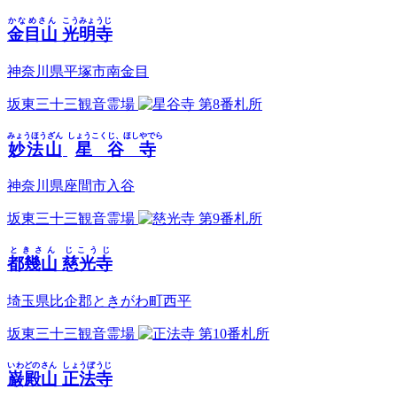
かなめさん
こうみょうじ
金目山
光明寺
神奈川県平塚市南金目
坂東三十三観音霊場
第8番札所
みょうほうざん
しょうこくじ、ほしやでら
妙法山
星谷寺
神奈川県座間市入谷
坂東三十三観音霊場
第9番札所
ときさん
じこうじ
都幾山
慈光寺
埼玉県比企郡ときがわ町西平
坂東三十三観音霊場
第10番札所
いわどのさん
しょうぼうじ
巌殿山
正法寺