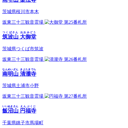
茨城県桜川市本木
坂東三十三観音霊場
第25番札所
つくばさん
おおみどう
筑波山
大御堂
茨城県つくば市筑波
坂東三十三観音霊場
第26番札所
なんめいざん
きよたきでら
南明山
清瀧寺
茨城県土浦市小野
坂東三十三観音霊場
第27番札所
いいぬまさん
えんぷくじ
飯沼山
円福寺
千葉県銚子市馬場町