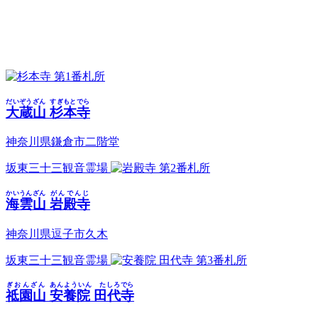
第1番札所
だいぞうざん
すぎもとでら
大蔵山
杉本寺
神奈川県鎌倉市二階堂
坂東三十三観音霊場
第2番札所
かいうんざん
がんでんじ
海雲山
岩殿寺
神奈川県逗子市久木
坂東三十三観音霊場
第3番札所
ぎおんざん
あんよういん たしろでら
祗園山
安養院 田代寺