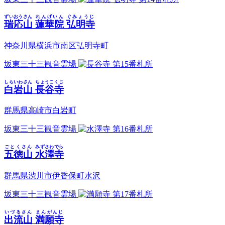
ずいおうさん
れんげいん ぐみょうじ
瑞応山
蓮華院 弘明寺
神奈川県横浜市南区弘明寺町
坂東三十三観音霊場
第15番札所
しらいわさん
ちょうこくじ
白岩山
長谷寺
群馬県高崎市白岩町
坂東三十三観音霊場
第16番札所
ごとくさん
みずさわでら
五徳山
水澤寺
群馬県渋川市伊香保町水沢
坂東三十三観音霊場
第17番札所
いづるさん
まんがんじ
出流山
満願寺