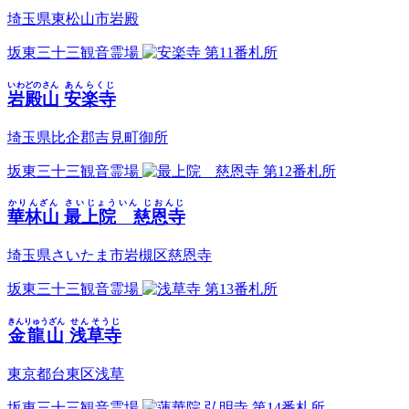
埼玉県東松山市岩殿
坂東三十三観音霊場
第11番札所
いわどのさん
あんらくじ
岩殿山
安楽寺
埼玉県比企郡吉見町御所
坂東三十三観音霊場
第12番札所
かりんざん
さいじょういん じおんじ
華林山
最上院 慈恩寺
埼玉県さいたま市岩槻区慈恩寺
坂東三十三観音霊場
第13番札所
きんりゅうざん
せんそうじ
金龍山
浅草寺
東京都台東区浅草
坂東三十三観音霊場
第14番札所