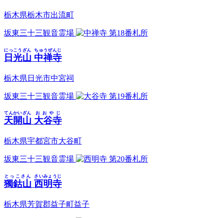
栃木県栃木市出流町
坂東三十三観音霊場
第18番札所
にっこうざん
ちゅうぜんじ
日光山
中禅寺
栃木県日光市中宮祠
坂東三十三観音霊場
第19番札所
てんかいざん
おおやじ
天開山
大谷寺
栃木県宇都宮市大谷町
坂東三十三観音霊場
第20番札所
とっこさん
さいみょうじ
獨鈷山
西明寺
栃木県芳賀郡益子町益子